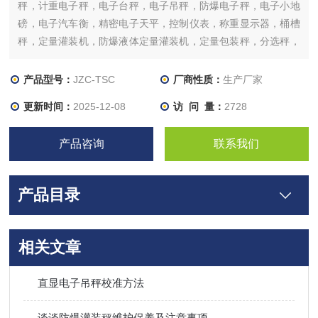
秤，计重电子秤，电子台秤，电子吊秤，防爆电子秤，电子小地
磅，电子汽车衡，精密电子天平，控制仪表，称重显示器，桶槽
秤，定量灌装机，防爆液体定量灌装机，定量包装秤，分选秤，
重量选别机，配料系统，各式落料，包装系统工程，称重模块及
传感器等等。
产品型号：
JZC-TSC
厂商性质：
生产厂家
更新时间：
2025-12-08
访 问 量：
2728
产品咨询
联系我们
产品目录
相关文章
直显电子吊秤校准方法
谈谈防爆灌装秤维护保养及注意事项