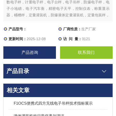
数电子秤，计重电子秤，电子台秤，电子吊秤，防爆电子秤，电
子小地磅，电子汽车衡，精密电子天平，控制仪表，称重显示
器，桶槽秤，定量灌装机，防爆液体定量灌装机，定量包装秤，
分选秤，重量选别机，配料系统，各式落料，包装系统工程，称
重模块及传感器等等。
产品型号：
厂商性质：
生产厂家
更新时间：
2025-12-08
访 问 量：
3121
产品咨询
联系我们
产品目录
相关文章
F1OCS便携式四方无线电子吊秤技术指标展示
液体灌装机的日常保养与清洁