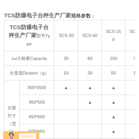
TCS防爆电子台秤生产厂家
规格参数
：
TCS防爆电子台
SCS-15
SCS
秤生产厂家
SCS-30
SCS-60
型号Ty
0
0
pe
zui大称量Capacity
30
60
150
30
分度值Division（g）
10
20
50
10
300*4500
▲
▲
▲
360*500
▲
▲
台面
尺寸
450*600
▲
（宽
500*650
▲
*长