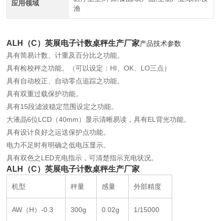
应用领域
渔
ALH（C）英展电子计数桌秤生产厂家
产品技术参数
具有简易计数、计重及百分比之功能。
具有检校秤之功能。（可以设定：HI、OK、LO三点）
具有自动校正、自动零点追踪之功能。
具有双重过载保护功能。
具有15段滤波稳定范围设定之功能。
大液晶6位LCD（40mm）显示清晰易读，具有EL背光功能。
具有设计良好之运送保护点功能。
电力不足时有明确之低电压显示。
具有双色之LED充电指示，可清楚指示充电状况。
ALH（C）英展电子计数桌秤生产厂家
机型
秤量
感量
外部精度
AW（H）-0.3
300g
0.02g
1/15000