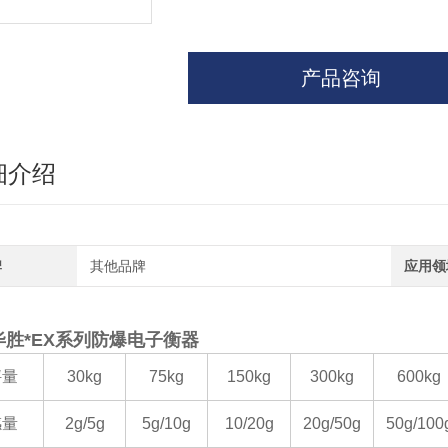
产品咨询
细介绍
牌
其他品牌
应用领
毕胜*EX系列防爆电子衡器
秤量
30kg
75kg
150kg
300kg
600kg
感量
2g/5g
5g/10g
10/20g
20g/50g
50g/100