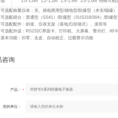
台面
1.0*1.0m 1.2*1.2m 1.5*1.5m 2.0*2.0m
特殊可制
可选配称重仪表：充、插电两用型
/
插电型
/
防爆型（本安
/
隔爆）
可选配磅台：普通型（
SS41
）
/
防腐型（
SUS316/304
）
/
防爆型
可选配配件：斜坡、仪表支架（落地式
/
挂墙式）、滚筒等
可选配外设：
RS232C
界面卡、打印机、大屏幕、警示灯、
I/0
基本功能：归零、去皮、自动校正、过载警示功能
品咨询
产品：
您的单位：