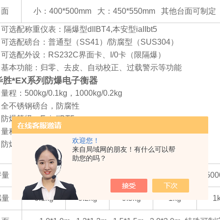
台面
小：400*500mm 大：450*550mm 其他台面可制定
可选配称重仪表：隔爆型
dIIBT4,
本安型
iaIIbt5
可选配磅台：普通型（
SS41
）
/
防腐型（
SUS304
）
可选配外设：
RS232C
界面卡、
I/0
卡（限隔爆）
基本功能：归零、去皮、自动校正、过载警示等功能
毕胜*EX系列防爆电子衡器
量程：
500kg/0.1kg
，
1000kg/0.2kg
全不锈钢磅台，防腐性
防爆等级：
ExiaIIBT5
量程：
1t/0.2kg
，
3t/0.5kg
欢迎您！
防爆等级：
ExiaIIBT5
来自局域网的朋友！有什么可以帮
助您的吗？
秤量
500kg
1000kg
2000kg
3000kg
500
感量
0.1kg
0.2kg
0.5kg
1kg
1