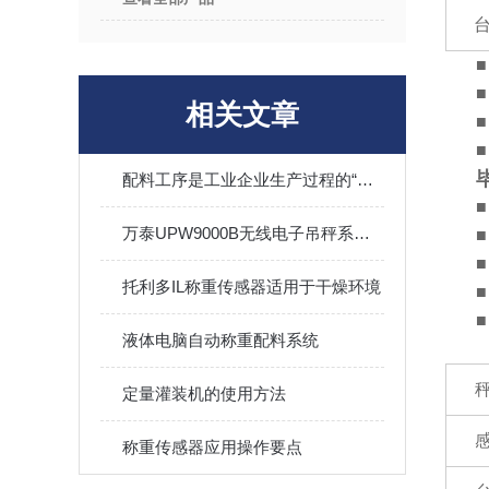
■
■
相关文章
■
■
配料工序是工业企业生产过程的“咽喉”
■
万泰UPW9000B无线电子吊秤系统设置
■
■
托利多IL称重传感器适用于干燥环境
■
■
液体电脑自动称重配料系统
定量灌装机的使用方法
称重传感器应用操作要点