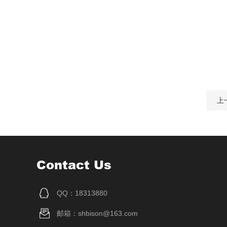
上
Contact Us
QQ：18313880
邮箱：shbison@163.com