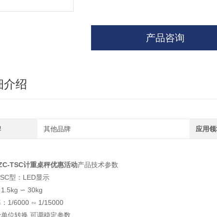
产品咨询
细介绍
牌
其他品牌
应用领
ZC-TSC计重桌秤优惠活动
产品技术参数
-TSC型：LED显示
.5kg ∽ 30kg
1/6000 ∽ 1/15000
b/oz单位转换,可调稳定参数