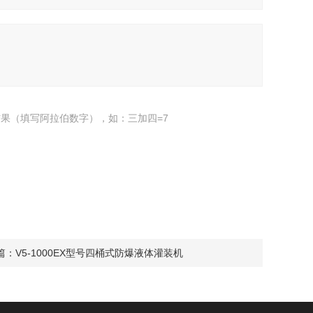
果（填写阿拉伯数字），如：三加四=7
篇：
V5-1000EX型号四桶式防爆液体灌装机