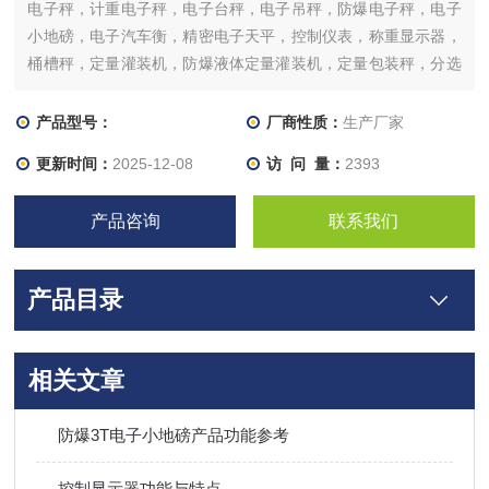
电子秤，计重电子秤，电子台秤，电子吊秤，防爆电子秤，电子
小地磅，电子汽车衡，精密电子天平，控制仪表，称重显示器，
桶槽秤，定量灌装机，防爆液体定量灌装机，定量包装秤，分选
秤，重量选别机，配料系统，各式落料，包装系统工程，称重模
块及传感器等等。
产品型号：
厂商性质：
生产厂家
更新时间：
2025-12-08
访 问 量：
2393
产品咨询
联系我们
产品目录
相关文章
防爆3T电子小地磅产品功能参考
控制显示器功能与特点