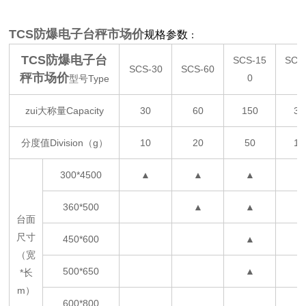
TCS防爆电子台秤市场价
规格参数
：
TCS防爆电子台
SCS-15
SCS
SCS-30
SCS-60
秤市场价
0
0
型号Type
zui大称量Capacity
30
60
150
30
分度值Division（g）
10
20
50
10
300*4500
▲
▲
▲
360*500
▲
▲
台面
尺寸
450*600
▲
（宽
500*650
▲
*长
m）
600*800