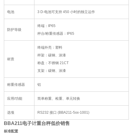
电池
3 D-
电池可支持
450
小时的独立运作
终端：
IP65
防护等级
秤台
/
称重传感器：
IP65
终端外壳：塑料
秤架：碳钢、涂漆
材质
称盘：不锈钢
21CT
支架：碳钢、涂漆
称重传感器
铝
应用
/
功能
简单称重、检重、单元转换
选项
RS232
接口
(BBA211-5xx-1001)
BBA211电子计重台秤低价销售
标准配置