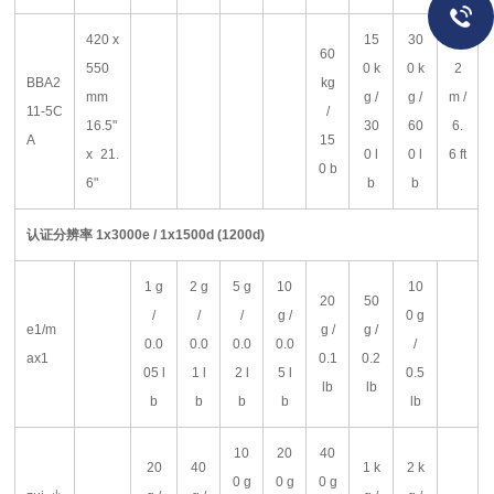
420 x
15
30
60
550
0 k
0 k
2
BBA2
kg
mm
g /
g /
m /
11-5C
/
16.5"
30
60
6.
A
15
x 21.
0 l
0 l
6 ft
0 b
6"
b
b
认证分辨率
1x3000e / 1x1500d (1200d)
1 g
2 g
5 g
10
10
20
50
/
/
/
g /
0 g
e1/m
g /
g /
0.0
0.0
0.0
0.0
/
ax1
0.1
0.2
05 l
1 l
2 l
5 l
0.5
lb
lb
b
b
b
b
lb
10
20
40
20
40
1 k
2 k
0 g
0 g
0 g