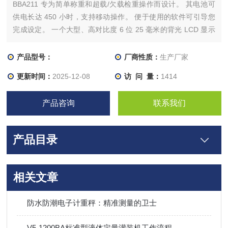
BBA211 专为简单称重和超载/欠载检重操作而设计。 其电池可
供电长达 450 小时，支持移动操作。 便于使用的软件可引导您
完成设定。 一个大型、高对比度 6 位 25 毫米的背光 LCD 显示
屏可提供清晰读数。 三个不同颜色的 LED 指示器在任何检重应
用中显示出易于验证的状态。 耐用的秤台由涂漆钢管结构建造，
产品型号：
厂商性质：
生产厂家
易于设定水平级数
更新时间：
2025-12-08
访 问 量：
1414
产品咨询
联系我们
产品目录
相关文章
防水防潮电子计重秤：精准测量的卫士
V5-1200BA标准型液体定量灌装机工作流程