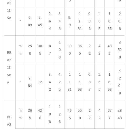
5
8
A2
11-
2.
3.
1
0.
1.
1
2
6.
9.
9.
5A
"
6
4
1.
8
6
6.
0.
89
45
9
4
6
81
3
5
85
8
1
≤
m
25
30
8
30
35
2
4
48
0
52
BB
m
0
5
7
0
5
2
2
2
8
8
A2
11-
≤
3.
4.
1
1
0.
1.
1
5B
9.
2
"
12
4
2
1.
3.
8
6
8.
A
84
0.
2
5
81
98
7
5
98
8
1
1
m
36
42
49
55
2
4
67
≤8
0
2
BB
m
5
0
5
0
2
2
7
48
8
8
A2