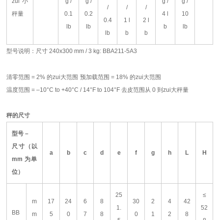
zui小
g /
g /
g /
g /
/
/
/
秤量
0.1
0.2
4 l
10
0.4
1 l
2 l
lb
lb
b
lb
lb
b
b
型号说明：尺寸
240x300 mm / 3 kg: BBA211-5A3
清零范围
= 2%
的zui大范围
预加载范围
= 18%
的zui大范围
温度范围
= –10°C to +40°C / 14°F to 104°F
去皮范围从
0
到zui大秤量
秤的尺寸
型号
–
尺寸（以
a
b
c
d
e
f
g
h
L
H
mm
为单
位）
25
≤
m
17
24
6
8
30
2
4
42
1.
52
BB
m
5
0
7
8
0
1
2
8