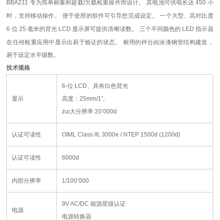
BBA211
专为简单称重和超载
/
欠载检重操作而设计。
其电池可供电长达
450
小
时，支持移动操作。
便于使用的软件可引导您完成设定。
一个大型、高对比度
6
位
25
毫米的背光
LCD
显示屏可提供清晰读数。
三个不同颜色的
LED
指示器
在任何检重应用中显示出易于验证的状态。
耐用的秤台由涂漆钢管结构建造，
易于设定水平级数。
技术规格
6-
位
LCD
、具有白色背光
显示
高度：
25mm/1”,
zui大分辨率
20’000d
认证可读性
OIML Class III, 3000e / NTEP 1500d (1200d)
认证可读性
6000d
内部分辨率
1/100’000
9V AC/DC
能源星级认证
电源
电源转换器