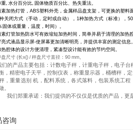
称重, 水分百分比, 固体物质百分比、热失重法。
卤素加热灯管，ABS塑料外壳，金属样品盘支架，可更换的塑料
3种关闭方式（手动，定时或自动），1种加热方式（标准），50 °至
％固体或重量，温度，时间）。
卤素灯管加热防水可有效缩短加热时间，简单并易于清理的加热
背亮式液晶显示屏-使屏幕更加清晰明亮，并提供丰富的测定信息
加热腔体的设计方便清理，紧凑型设计能有效的节约空间。
盘尺寸 (长x{) / 秤盘尺寸直径：
90 mm。
我们的产品主要包括：计数电子秤，计重电子秤，电子台
衡，精密电子天平，控制仪表，称重显示器，桶槽秤，定
秤，重量选别 机，配料系统，各式落料，包装系统工程
订做。
我们郑重承诺：我们提供的不仅仅是优质的产品，更是
品咨询