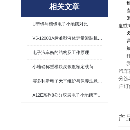
相关文章
U型钢与槽钢电子小地磅对比
度或
V5-1200BA标准型液体定量灌装机规格参数
电子汽车衡的结构及工作原理
秤
小地磅称重模块灵敏度额定载荷
汽车
分选
赛多利斯电子天平维护与保养注意事项须知
户
A12E系列8公分双层电子小地磅产品功能
产