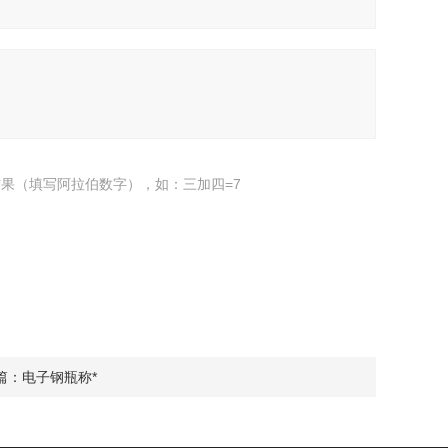
果（填写阿拉伯数字），如：三加四=7
篇：
电子钢瓶称*