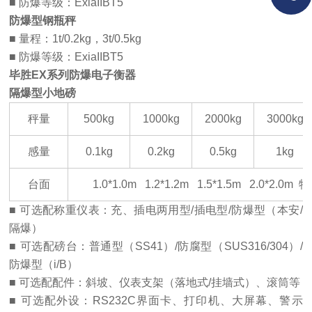
■
防爆等级：
ExiaIIBT5
防爆型钢瓶秤
■
量程：
1t/0.2kg
，
3t/0.5kg
■
防爆等级：
ExiaIIBT5
毕胜EX
系列防爆电子衡器
隔爆型小地磅
秤量
500kg
1000kg
2000kg
3000kg
感量
0.1kg
0.2kg
0.5kg
1kg
台面
1.0*1.0m 1.2*1.2m 1.5*1.5m 2.0*2.0m
特
■
可选配称重仪表：充、插电两用型
/
插电型
/
防爆型（本安
/
隔爆）
■
可选配磅台：普通型（
SS41
）
/
防腐型（
SUS316/304
）
/
防爆型（
i/B
）
■
可选配配件：斜坡、仪表支架（落地式
/
挂墙式）、滚筒等
■
可选配外设：
RS232C
界面卡、打印机、大屏幕、警示