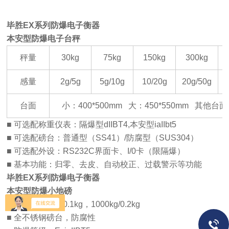
毕胜EX
系列
防爆电子衡器
本安型防爆电子台秤
秤量
30kg
75kg
150kg
300kg
感量
2g/5g
5g/10g
10/20g
20g/50g
5
台面
小：400*500mm 大：450*550mm 其他台
■
可选配称重仪表：隔爆型
dIIBT4,
本安型
iaIIbt5
■
可选配磅台：普通型（
SS41
）
/
防腐型（
SUS304
）
■
可选配外设：
RS232C
界面卡、
I/0
卡（限隔爆）
■
基本功能：归零、去皮、自动校正、过载警示等功能
毕胜EX
系列
防爆电子衡器
本安型防爆小地磅
■
量程：
500kg/0.1kg
，
1000kg/0.2kg
■
全不锈钢磅台，防腐性