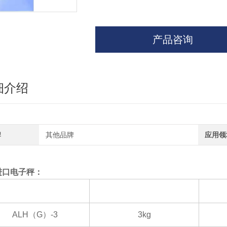
产品咨询
细介绍
牌
其他品牌
应用领
进口电子秤：
机型
秤量
ALH
（G）-3
3kg