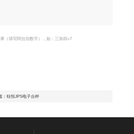
果（填写阿拉伯数字），如：三加四=7
篇：
钰恒JPS电子台秤