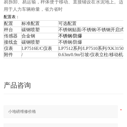
易拆卸、易运输，秤体便于移动、直接铺设在水泥地上。适
用于人力车辆称量，省力省时
配置表：
配置
标准配置
可选配置
秤台
碳钢喷塑
不锈钢贴面/不锈钢/不锈钢开启式
传感器
合金钢
不锈钢/防爆
接线盒
碳钢喷塑
不锈钢/防爆
仪表
LP7516E/C仪表
LP7512系列/LP7510系列/XK315
附件
/
0.63m/0.9m引坡/仪表立柱/移动机
产品咨询