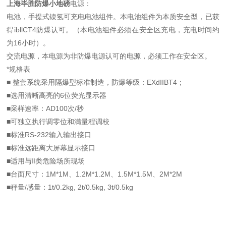
上海毕胜防爆小地磅
电源：
电池，手提式镍氢可充电电池组件。本电池组件为本质安全型，已获
得ibllCT4防爆认可。（本电池组件必须在安全区充电，充电时间约
为16小时）。
交流电源，本电源为非防爆电源认可的电源，必须工作在安全区。
*规格表
■ 整套系统采用隔爆型标准制造，防爆等级：EXdIIBT4；
■选用清晰高亮的6位荧光显示器
■采样速率：AD100次/秒
■可独立执行调零位和满量程调校
■标准RS-232输入输出接口
■标准远距离大屏幕显示接口
■适用与Ⅱ类危险场所现场
■台面尺寸：1M*1M、1.2M*1.2M、1.5M*1.5M、2M*2M
■秤量/感量：1t/0.2kg, 2t/0.5kg, 3t/0.5kg