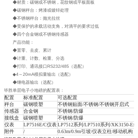
◆材质：碳钢或不锈钢，花纹钢或平板面板
◆碳钢秤台：烤漆或镀锌处理
◆不锈钢秤台：抛光拉丝
◆受保护的承载活动支角，对滴平的要求过低
◆四个合金钢或不锈钢传感器
产品功能：
◆置零、去皮、累计
◆计重、计数、检重、分选
◆打印、通讯接口RS232/485（选配）
◆4～20mA模拟量输出（选配）
◆继电器输出（选配）
毕胜单层电子小地磅的配置表：
配置
标准配置
可选配置
秤台
碳钢喷塑
不锈钢贴面/不锈钢/不锈钢开启式
传感器
合金钢
不锈钢/防爆
接线盒
碳钢喷塑
不锈钢/防爆
仪表
LP7516E/C仪表
LP7512系列/LP7510系列/XK3150-
附件
/
0.63m/0.9m引坡/仪表立柱/移动机构