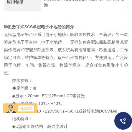
应用领域
渔
毕胜数字式SCS单层电子小地磅
的简介
：
无框型电子平台秤系（电子小地磅）吸取国外技术，全新设计的一款
紧凑型电子平台秤（电子小地磅），无框架秤台配以四肢高精度悬臂
梁传感器和智能型称重仪表，该系统具有准确度高，称量迅速，工作
稳定可靠，维护简单等特点。该平台秤简易轻巧、方便搬运，广泛应
用于仓库、车间、集贸市场、物流等场合，适合托盘称重和小车称
重。
技术参数：
◆度等级：III
◆显示：20mmLED或25mmlLCD带背光
◆工作温度：-10℃～+40℃
◆电源：AC110～220V50Hz～60Hz或铅酸电池DC6V4Ah
结构特点：
◆U型钢组焊结构，高强度设计