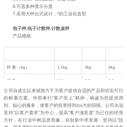
6.可选多种显示分度
7.采用大秤台式设计，*的工业化造型
电子秤,电
子计数秤,计数桌秤
产品规格:
秤 量 （kg）
1.5kg
3kg
6kg
感 量 （g）
0.1g
0.2g
0.5g
公司自成立以来就致力于为客户提供合适的产品和切实可行
秤盘尺寸 （mm）
210x240mm（不锈钢材质）
的称重方案。毕胜奉行“客户至上"精神，竭诚为您提供周
到、贴心的服务，使客户的投资得到zui大的回报。公司永远
坚持“以客户需求"为中心，提高“客户满意度"为已任的经营
方针，在行业中树品质形象，在创新中求发展，坚持以“技