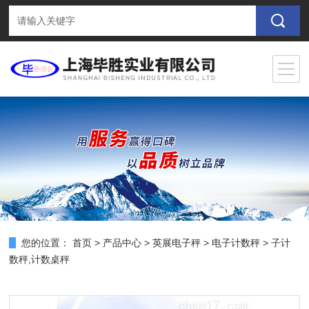
您的位置：
首页
>
产品中心
>
英展电子秤
>
电子计数秤
> 子计
数秤,计数桌秤