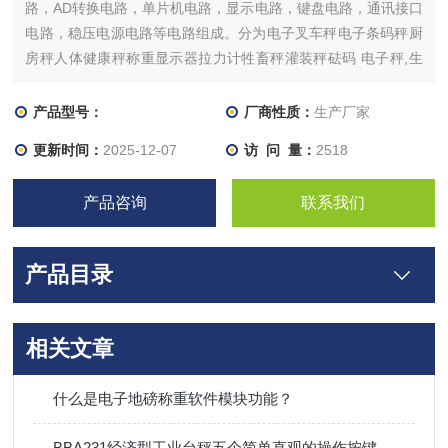
路，AD转换电路，单片机电路，显示电路，键盘电路，通讯接口
电路，稳压电源电路等电路组成。分为电子叉车秤电子条码秤厨
房秤人体健康秤称重显示器拉力计牲畜秤灌装秤砝码 电子秤,生
产商
产品型号：
厂商性质：
生产厂家
更新时间：
2025-12-07
访 问 量：
2518
产品咨询
联系我们
产品目录
相关文章
什么是电子地磅称重软件模块功能？
BBA231经济型工业台秤五个简单直观的操作按键