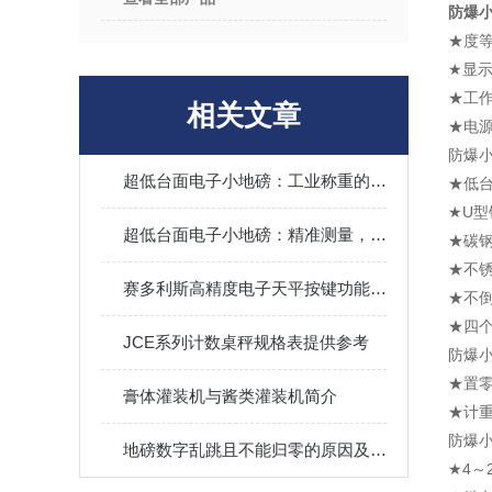
防爆
★度等
★显示
★工作
相关文章
★电源
防爆
超低台面电子小地磅：工业称重的紧凑解决方案
★低
★U
超低台面电子小地磅：精准测量，无处不在
★碳
★不
赛多利斯高精度电子天平按键功能说明
★不
★四
JCE系列计数桌秤规格表提供参考
防爆
★置
膏体灌装机与酱类灌装机简介
★计
防爆
地磅数字乱跳且不能归零的原因及对策
★4～