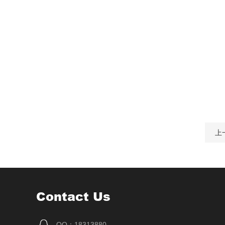
上
Contact Us
QQ：18313880