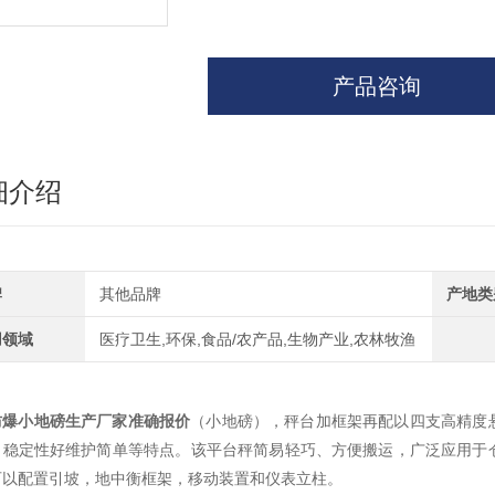
产品咨询
细介绍
牌
其他品牌
产地类
用领域
医疗卫生,环保,食品/农产品,生物产业,农林牧渔
防爆小地磅生产厂家准确报价
（小地磅），秤台加框架再配以四支高精度
，稳定性好维护简单等特点。该平台秤简易轻巧、方便搬运，广泛应用于
可以配置引坡，地中衡框架，移动装置和仪表立柱。