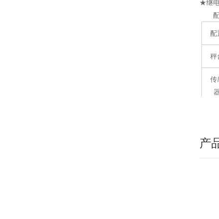
★继
配
秤
传
接
产
仪
附