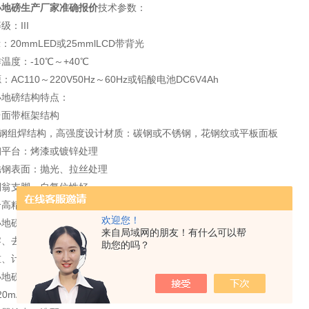
小地磅生产厂家准确报价
技术参数：
级：III
：20mmLED或25mmlLCD带背光
温度：-10℃～+40℃
：AC110～220V50Hz～60Hz或铅酸电池DC6V4Ah
小地磅
结构特点：
台面带框架结构
型钢组焊结构，高强度设计材质：碳钢或不锈钢，花钢纹或平板面板
钢平台：烤漆或镀锌处理
锈钢表面：抛光、拉丝处理
倒翁支脚，自复位性好
个高精度剪切梁传感器
欢迎您！
小地磅
产品功能：
来自局域网的朋友！有什么可以帮
零、去皮、累计
助您的吗？
重、计数、检重、分选
小地磅
★打印、通讯接口RS232/485（选配）
20mA模拟量输出（选配）