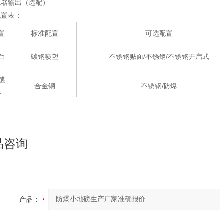
电器输出（选配）
配置表：
置
标准配置
可选配置
台
碳钢喷塑
不锈钢贴面/不锈钢/不锈钢开启式
感
合金钢
不锈钢/防爆
器
线
碳钢喷塑
不锈钢/防爆
盒
品咨询
表
LP7516E/C仪表
LP7512系列/LP7510系列/XK3150-Ex防
件
/
0.63m/0.9m引坡/仪表立柱/移动机构
产品：