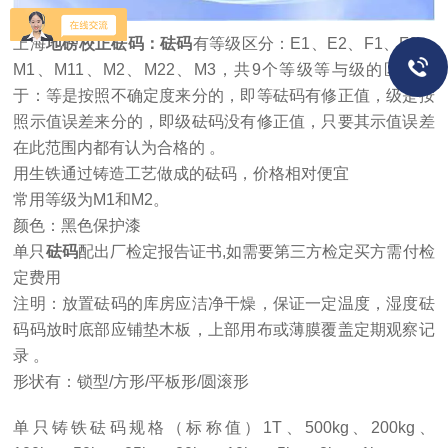
上海
地磅校正砝码：砝码
有等级区分：E1、E2、F1、F2、
M1、M11、M2、M22、M3，共9个等级等与级的区别在
于：等是按照不确定度来分的，即等砝码有修正值，级是按
照示值误差来分的，即级砝码没有修正值，只要其示值误差
在此范围内都有认为合格的 。
用生铁通过铸造工艺做成的砝码，价格相对便宜
常用等级为M1和M2。
颜色：黑色保护漆
单只
砝码
配出厂检定报告证书,如需要第三方检定买方需付检
定费用
注明：放置砝码的库房应洁净干燥，保证一定温度，
湿度砝
码码放时底部应铺垫木板，上部用布或薄膜覆盖定期观察记
录 。
形状有：锁型/方形/平板形/圆滚形
单只铸铁砝码规格（标称值）1T、500kg、200kg、