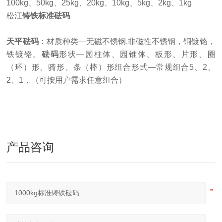
100kg、50kg、25kg、20kg、10kg、5kg、2kg、1kg
松江
铸铁标准砝码
天平砝码
：材质种类—无磁不锈钢.非磁性不锈钢，铜镀铬，
铁镀铬。
砝码
形状—园柱体、园锥体、板形、片形、圈
（环）形、骑形、条（棒）形组合形式—常规组合5、2、
2、1，（可按用户需求任意组合）
产品咨询