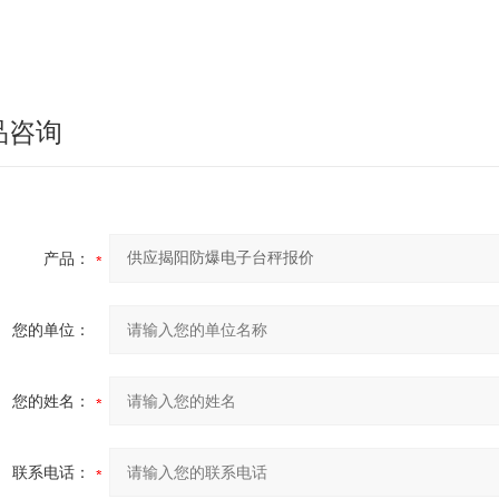
盘尺寸
XL
：60*60、
2XL
：60*80、
3XL
：80*80 特定尺寸可
重单位
kg / g / lb / lb-oz / 斤 / 港斤 / 台斤 / pcs / %
品咨询
产品：
您的单位：
您的姓名：
联系电话：