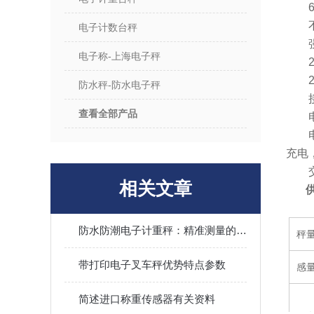
6个
不
电子计数台秤
强有
电子称-上海电子秤
20
2路
防水秤-防水电子秤
接线
查看全部产品
电
电池
充电
交流
相关文章
防水防潮电子计重秤：精准测量的卫士
秤
带打印电子叉车秤优势特点参数
感
简述进口称重传感器有关资料