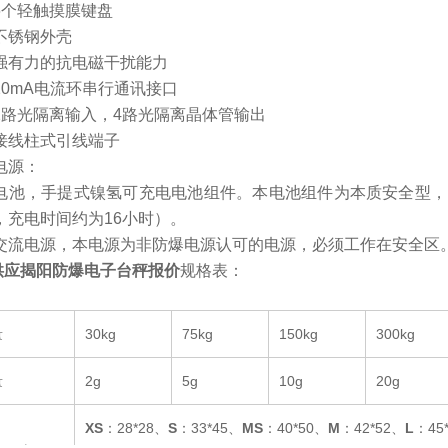
轻触摸膜键盘
锈钢外壳
力的抗电磁干扰能力
mA电流环串行通讯接口
光隔离输入，4路光隔离晶体管输出
柱式引线端子
源：
，手提式镍氢可充电电池组件。本电池组件为本质安全型，已获得
，充电时间约为16小时）。
电源，本电源为非防爆电源认可的电源，必须工作在安全区
供应揭阳防爆电子台秤报价
规格表：
量
30kg
75kg
150kg
300kg
量
2g
5g
10g
20g
XS
：28*28、
S
：33*45、
MS
：40*50、
M
：42*52、
L
：45