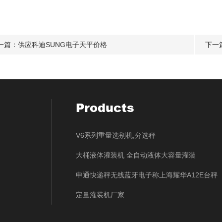
一篇：
供应科迪SUNG电子天平价格
下一
Products
V6系列重量选别机,分选秤
大桶液体灌装机 全自动液体大容量灌装
申通快递秤无线蓝牙电子称上海耀华A12E台秤
定量灌装机厂家