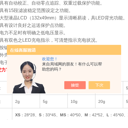
有自动校正、自动零点追踪、双重过载保护功能。
有15段滤波稳定范围设定之功能。
型液晶LCD（132x49mm）显示清晰易读，具LED背光功能。
有设计良好之运送保护点功能。
力不足时有明确之低电压显示。
有双色之LED充电指示，可清楚指示充电状况。
键采用*触感之设计，背胶采3M胶贴，防水性高。
壳采ABS塑钢材质，使用寿命长。
欢迎您！
子显示头可调整适当的显示角度。
来自局域网的朋友！有什么可以帮
助您的吗？
宏力TCS-XK3101防爆电子台秤
规格表：
量
30kg
75kg
150kg
300kg
量
2g
5g
10g
20g
XS
：28*28、
S
：33*45、
MS
：40*50、
M
：42*52、
L
：45*60、
盘尺寸