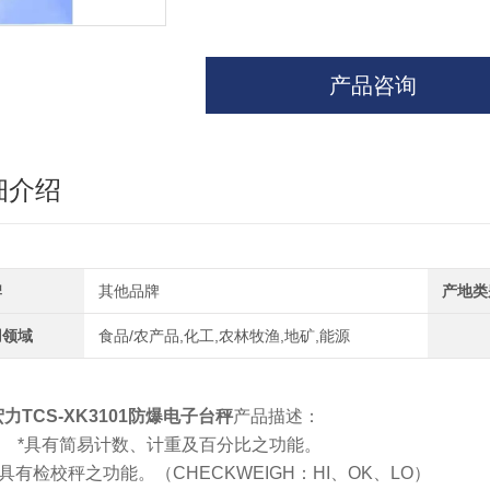
产品咨询
细介绍
牌
其他品牌
产地类
用领域
食品/农产品,化工,农林牧渔,地矿,能源
宏力TCS-XK3101防爆电子台秤
产品描述：
*具有简易计数、计重及百分比之功能。
有检校秤之功能。（CHECKWEIGH：HI、OK、LO）