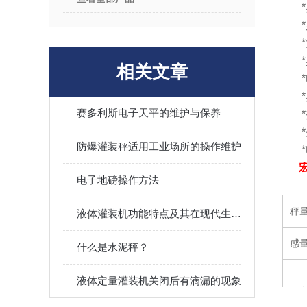
*具
*具
*大
*具
相关文章
*电
*具
赛多利斯电子天平的维护与保养
*按
*外
防爆灌装秤适用工业场所的操作维护
*电
电子地磅操作方法
秤
液体灌装机功能特点及其在现代生产线上的重要性
感
什么是水泥秤？
液体定量灌装机关闭后有滴漏的现象
秤