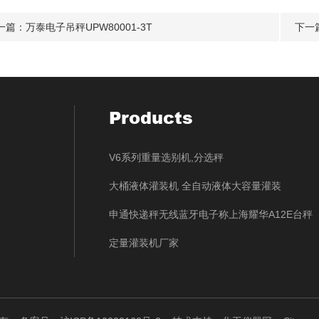
一篇：
万泰电子吊秤UPW80001-3T
下一
Products
V6系列重量选别机,分选秤
大桶液体灌装机 全自动液体大容量灌装
申通快递秤无线蓝牙电子称上海耀华A12E台秤
定量灌装机厂家