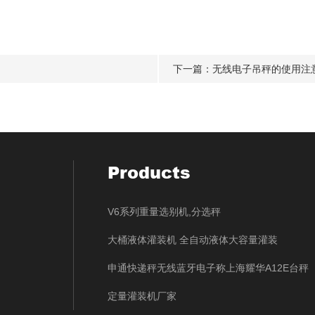
下一篇：
无线电子吊秤的使用注
Products
V6系列重量选别机,分选秤
大桶液体灌装机 全自动液体大容量灌装
申通快递秤无线蓝牙电子称上海耀华A12E台秤
定量灌装机厂家