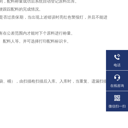
则，配料称量成功后系统自动登记原料出库。
便跟踪配料的完成情况。
是否过质保期，当出现上述错误时亮红色警报灯，并且不能进
有在公差范围内才能对下个原料进行称量。
、配料人等。并可选择打印配料标识卡。
电话
袋、桶），由扫描枪扫描后入库。入库时，当重复、遗漏扫描
在线咨询
微信扫一扫