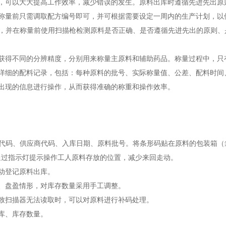
可以大大提高工作效率，减少错误的发生。原料出库时遵循先进先出原
量前只需调取配方编号即可，并可根据需要设定一周内的生产计划，以
并在称量前使用扫描枪检测原料是否正确、是否遵循先进先出的原则、
得不同的分辨精度，分别用来称量主原料和辅助药品。称量过程中，只
细的配料记录，包括：每种原料的批号、实际称量值、公差、配料时间
现的信息进行操作，从而获得准确的称重和操作效率。
码、供应商代码、入库日期、原料批号。将条形码贴在原料的包装箱（
通过指示灯提示操作工人原料存放的位置，减少来回走动。
动登记原料出库。
、盘盈情形，对库存数量采用手工调整。
致扫描器无法读取时，可以对原料进行补码处理。
库、库存数量。