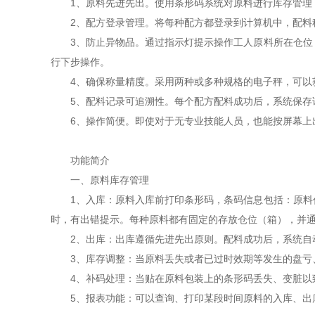
1、原料先进先出。使用条形码系统对原料进行库存管理，
2、配方登录管理。将每种配方都登录到计算机中，配料称
3、防止异物品。通过指示灯提示操作工人原料所在仓位，
行下步操作。
4、确保称量精度。采用两种或多种规格的电子秤，可以获
5、配料记录可追溯性。每个配方配料成功后，系统保存详
6、操作简便。即使对于无专业技能人员，也能按屏幕上出
功能简介
一、原料库存管理
1、入库：原料入库前打印条形码，条码信息包括：原料代
时，有出错提示。每种原料都有固定的存放仓位（箱），并
2、出库：出库遵循先进先出原则。配料成功后，系统自
3、库存调整：当原料丢失或者已过时效期等发生的盘亏
4、补码处理：当贴在原料包装上的条形码丢失、变脏以
5、报表功能：可以查询、打印某段时间原料的入库、出