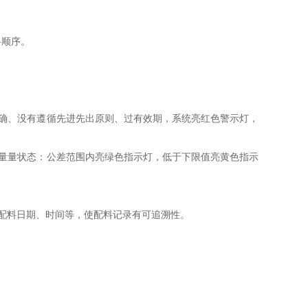
料顺序。
确、没有遵循先进先出原则、过有效期，系统亮红色警示灯，
量量状态：公差范围内亮绿色指示灯，低于下限值亮黄色指示
配料日期、时间等，使配料记录有可追溯性。