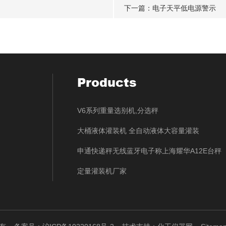
下一篇：
电子天平低电源警示
Products
V6系列重量选别机,分选秤
大桶液体灌装机 全自动液体大容量灌装
申通快递秤无线蓝牙电子称上海耀华A12E台秤
定量灌装机厂家