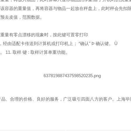
此键输入该容器的重量值，再将容器与物品一起放在秤盘上，此时秤会先
值，预去皮值，范围数据。
。
品，但重量有零点漂移的现象时，按此键可置零打印
数值，经由适配卡传送到计算机或打印机上； “确认" Þ 确认键。 Ù
背光键。 11. 取样 键 : 取样计算单重功能。
产品、合理的价格、良好的服务，广泛吸引四面八方的客户。上海毕