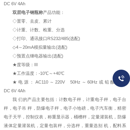
DC 6V 4Ah
双层电子钢瓶称
产品功能：
◇置零、去皮、累计
◇计重、计数、检重、分选
◇打印、通讯接口RS232/485(选配)
◇4～20mA模拟量输出(选配)
◇预置点继电器输出(选配)
★度等级：III
★工作温度：-10℃～+40℃
★电源：AC110～220V 50Hz～60Hz或铅酸电池
DC 6V 4Ah
我 们的产品主要包括：计数电子秤，计重电子秤，电子台
秤，电子吊 秤，防爆电子秤，电子小地磅，电子汽车衡，精密
电子天平，控制仪表，称重显示器，桶槽秤，定量灌装机，防爆
液体定量灌装机，定量包装秤，分选秤，重量选别 机，配料系