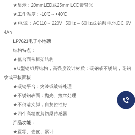
★显示：
20mmLED
或
25mmlLCD
带背光
★工作温度：
-1
0℃～+40℃
★电源：
AC110
～220V 50Hz～60Hz或铅酸电池DC 6V
4Ah
LP7621电子小地磅
结构特点：
★低台面带框架结构
★
U
型钢组焊结构，高强度设计材质：碳钢或不锈钢，花钢
纹或平板面板
★碳钢平台：烤漆或镀锌处理
★不锈钢表面：抛光、拉丝处理
★不倒翁支脚，自复位性好
★四个高精度剪切梁传感器
产品功能
：
★置零、去皮、累计